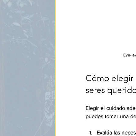
Eye-le
Cómo elegir 
seres querid
Elegir el cuidado ad
puedes tomar una dec
Evalúa las neces