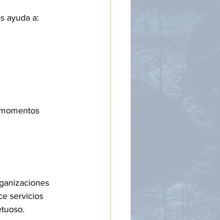
s ayuda a:
r momentos 
ganizaciones 
ce servicios 
etuoso.