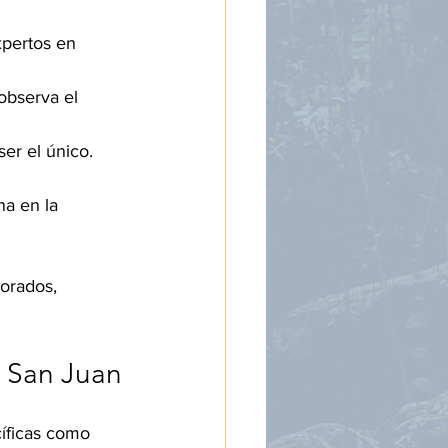
xpertos en 
 observa el 
er el único. 
na en la 
orados, 
n San Juan
íficas como 