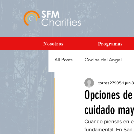
Nosotros
Programas
All Posts
Cocina del Angel
jtorres27905
1 jun
3
Opciones de
cuidado may
Cuando piensas en el
fundamental. En San 