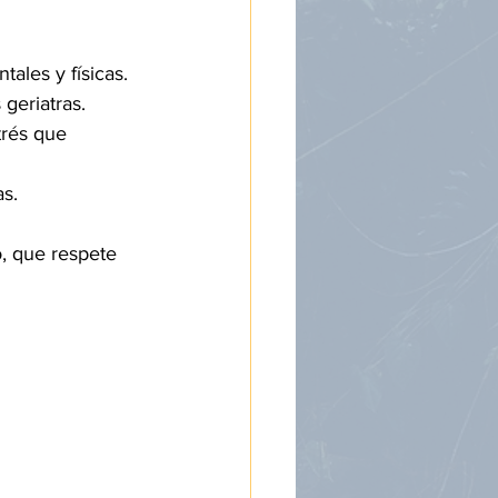
ales y físicas.
geriatras.
trés que 
as.
o, que respete 